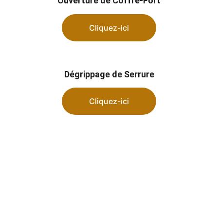
Ouverture de Coffre-Fort
Cliquez-ici
Dégrippage de Serrure
Cliquez-ici
🔐 Installations de serrures à Yquelon 
50400
Envie de renforcer la sécurité de votre 