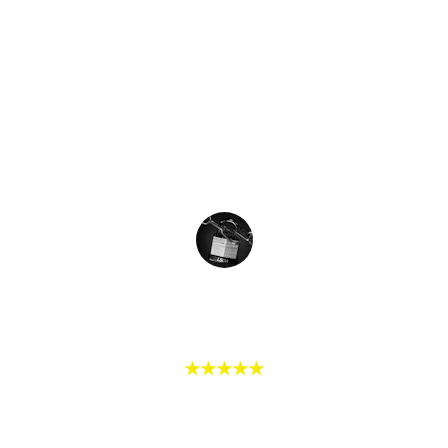
stress, tout en restant très 
respectueux et attentif. C’est rassurant 
de pouvoir compter sur quelqu’un de 
sérieux et efficace comme lui. 
Franchement, rien à redire, je 
recommande vivement !
L.FLO
★★★★★
Notre porte s'est totalement bloquée, 
impossible de l'ouvrir. Coeur de Serrurier 