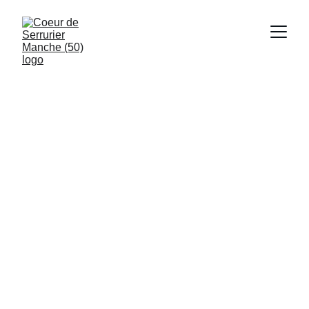
Depannage d'urgence 24/7, 
installations et réparation de 
serrures
Serrurier 
Yquelon 50400
Disponible 24/7
, 
chez 
vous en 
30 minutes