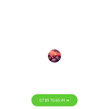
est intervenu rapidement avec 
beaucoup de professionnalisme, la 
porte a été débloquée et un nouveau 
système de fermeture a été installé. Un 
grand merci pour cette intervention de 
qualité ! Je recommande vivement.
J.ORY
07 89 70 65 41 ➡