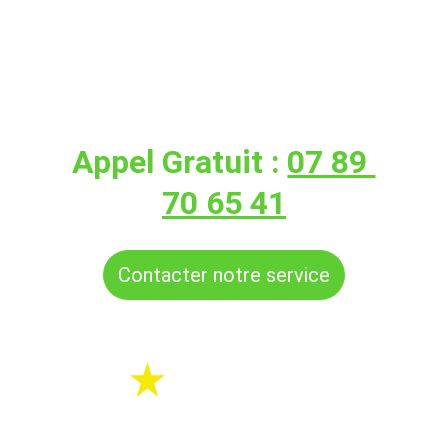
Disponible 24/7
, 
chez 
vous en 
30 minutes
Appel Gratuit : 
07 89 
70 65 41
Contacter notre service
Urgence ou 
sur RDV