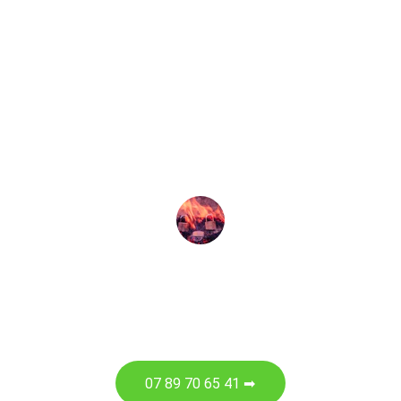
impossible de l'ouvrir. Coeur de Serrurier 
est intervenu rapidement avec 
beaucoup de professionnalisme, la 
porte a été débloquée et un nouveau 
système de fermeture a été installé. Un 
grand merci pour cette intervention de 
qualité ! Je recommande vivement.
J.ORY
07 89 70 65 41 ➡