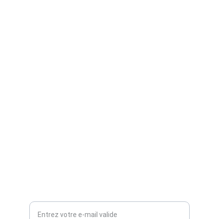
ASSISTANCE
+33 7 89 70 65 41
coeurdeserrurier@gmail.com
VILLES D'INTERVENTIONS
dans la Manche (50)
CONDITIONS GENERALES
d'utilisation et de vente
URGENCE
Votre adresse e-mail ici