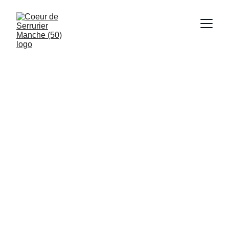
Depannage d'urgence 24/7, 
installations et réparation de 
serrures
Serrurier 
Quettreville-
sur-Sienne 
50660