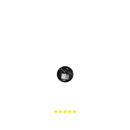
a réglé le problème rapidement, sans 
stress, tout en restant très 
respectueux et attentif. C’est rassurant 
de pouvoir compter sur quelqu’un de 
sérieux et efficace comme lui. 
Franchement, rien à redire, je 
recommande vivement !
L.FLO
★★★★★
Notre porte s'est totalement bloquée, 