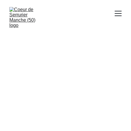
Depannage d'urgence 24/7, 
installations et réparation de 
serrures
Serrurier 
Créances 
50710