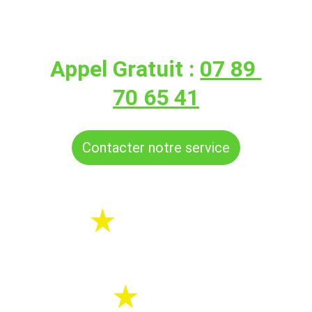
Disponible 24/7
, 
chez 
vous en 
30 minutes
Appel Gratuit : 
07 89 
70 65 41
Contacter notre service
Urgence ou 
sur RDV
Devis