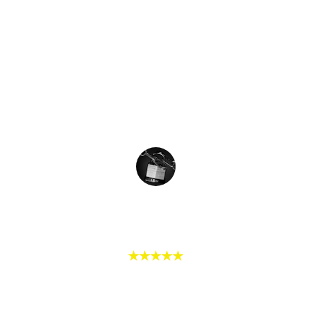
stress, tout en restant très 
respectueux et attentif. C’est rassurant 
de pouvoir compter sur quelqu’un de 
sérieux et efficace comme lui. 
Franchement, rien à redire, je 
recommande vivement !
L.FLO
★★★★★
Notre porte s'est totalement bloquée, 
impossible de l'ouvrir. Coeur de Serrurier 