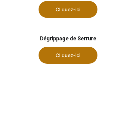
Cliquez-ici
Dégrippage de Serrure
Cliquez-ici
🛠️ Installations de serrures à 
Créances (50710)
Votre serrure montre des signes de 
faiblesse ? Vous souhaitez renforcer la 