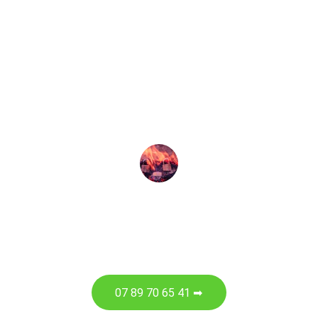
est intervenu rapidement avec 
beaucoup de professionnalisme, la 
porte a été débloquée et un nouveau 
système de fermeture a été installé. Un 
grand merci pour cette intervention de 
qualité ! Je recommande vivement.
J.ORY
07 89 70 65 41 ➡